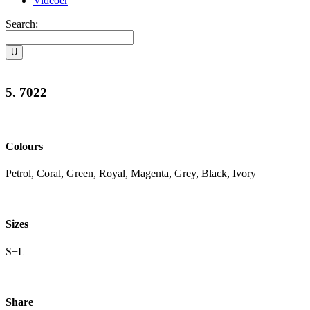
Videoer
Search:
5. 7022
Colours
Petrol, Coral, Green, Royal, Magenta, Grey, Black, Ivory
Sizes
S+L
Share