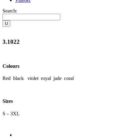
Videoer
Search:
3.1022
Colours
Red black violet royal jade coral
Sizes
S – 3XL